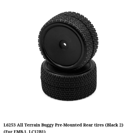
L6253 All Terrain Buggy Pre-Mounted Rear tires (Black 2)
(For EMB-1, LC12B1)