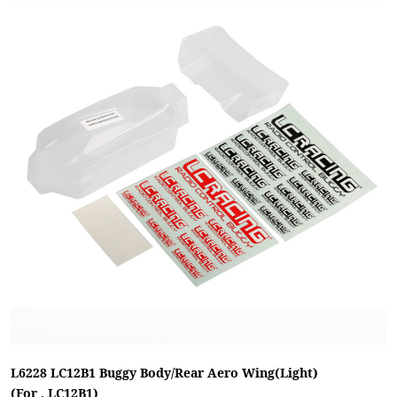
L6228 LC12B1 Buggy Body/Rear Aero Wing(Light)
(For , LC12B1)