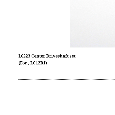
L6223 Center Driveshaft set
(For , LC12B1)