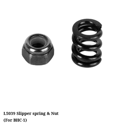
L5039 Slipper spring & Nut
(For BHC-1)