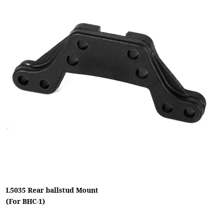
L5035 Rear ballstud Mount
(For BHC-1)