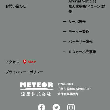
Arerial Vehicle）
お問い合わせ
無人航空機/ドローン 製
作
サーボ製作
モーター製作
バッテリー製作
ＲＣカー小売事業
アクセス
MAP
プライバシー・ポリシー
〒264-0021
千葉市若葉区若松町720-1
流星株式会社
渡部倉庫事務所