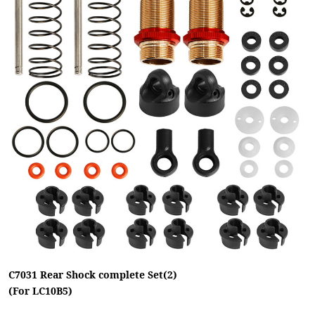
C7031 Rear Shock complete Set(2)
(For LC10B5)